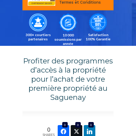
Termes et Conditions
Satisfaction
300+ courtiers
10 000
100% Garantie
partenaires
soumissions par
année
Profiter des programmes
d’accès à la propriété
pour l’achat de votre
première propriété au
Saguenay
0
0
0
0
SHARES