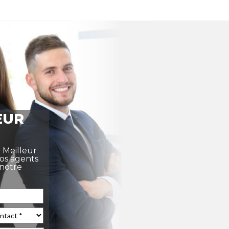
EUR
e Meilleur
nos agents
 notre