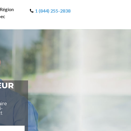
 Région
1 (844) 255-2838
bec
EUR
aire
i-
ct