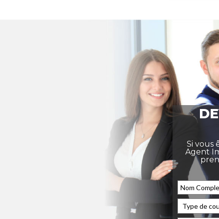
DE
Si vous 
Agent Im
pren