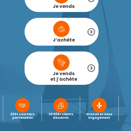
Je vends
J’achète
Je vends
et j’achète
250+ courtiers
20 000+ clients
Gratuit et Sans
partenaires
desservis
Engagement