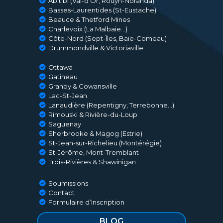
Abitibi (Val-d’Or, Rouyn-Noranda)
Basses-Laurentides (St-Eustache)
Beauce & Thetford Mines
Charlevoix (La Malbaie…)
Côte-Nord (Sept-Îles, Baie-Comeau)
Drummondville & Victoriaville
Ottawa
Gatineau
Granby & Cowansville
Lac-St-Jean
Lanaudière (Repentigny, Terrebonne…)
Rimouski & Rivière-du-Loup
Saguenay
Sherbrooke & Magog (Estrie)
St-Jean-sur-Richelieu (Montérégie)
St-Jérôme, Mont-Tremblant
Trois-Rivières & Shawinigan
Soumissions
Contact
Formulaire d’Inscription
BLOG